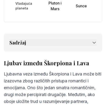
Pluton i
Vladajuća
Sunce
planeta
Mars
Sadržaj
1.
Ljubav između Škorpiona i Lava
2.
Prijateljstvo između Škorpiona i Lava
Ljubav između Škorpiona i Lava
3.
Komunikacija između Škorpiona i Lava
Ljubavna veza između Škorpiona i Lava može biti
4.
Izazovi u odnosu Škorpiona i Lava
izazovna zbog različitih pristupa romantici i
emocijama. Ono što jedan smatra romantičnim,
5.
Savjeti za Škorpiona i Lava
drugi može percipirati drugačije. Međutim, ako
6.
Najčešća pitanja o kompatibilnosti
oboje uložite trud u razumijevanje partnera,