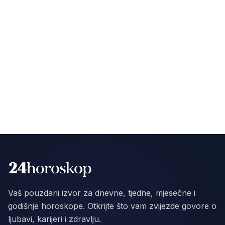
Vaš pouzdani izvor za dnevne, tjedne, mjesečne i
godišnje horoskope. Otkrijte što vam zvijezde govore o
ljubavi, karijeri i zdravlju.