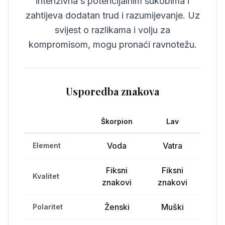
intenzivna s potencijalnim sukobima i
zahtijeva dodatan trud i razumijevanje. Uz
svijest o razlikama i volju za
kompromisom, mogu pronaći ravnotežu.
Usporedba znakova
Škorpion
Lav
Voda
Vatra
Element
Fiksni
Fiksni
Kvalitet
znakovi
znakovi
Ženski
Muški
Polaritet