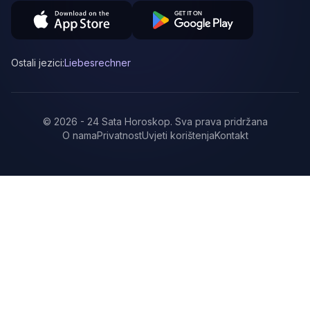
Ostali jezici:
Liebesrechner
©
2026
-
24 Sata Horoskop
.
Sva prava pridržana
O nama
Privatnost
Uvjeti korištenja
Kontakt