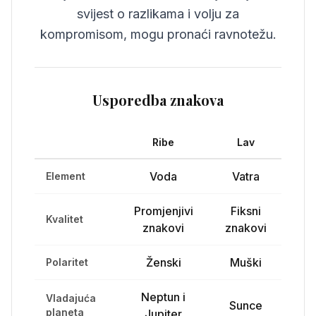
svijest o razlikama i volju za
kompromisom, mogu pronaći ravnotežu.
Usporedba znakova
Ribe
Lav
Voda
Vatra
Element
Promjenjivi
Fiksni
Kvalitet
znakovi
znakovi
Ženski
Muški
Polaritet
Neptun i
Vladajuća
Sunce
planeta
Jupiter