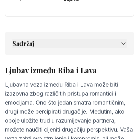
Sadržaj
1.
Ljubav između Riba i Lava
2.
Prijateljstvo između Riba i Lava
Ljubav između Riba i Lava
3.
Komunikacija između Riba i Lava
Ljubavna veza između Riba i Lava može biti
4.
Izazovi u odnosu Riba i Lava
izazovna zbog različitih pristupa romantici i
emocijama. Ono što jedan smatra romantičnim,
5.
Savjeti za Riba i Lava
drugi može percipirati drugačije. Međutim, ako
6.
Najčešća pitanja o kompatibilnosti
oboje uložite trud u razumijevanje partnera,
možete naučiti cijeniti drugačiju perspektivu. Vaša
veza zahtijeva strpljenje i kompromis, ali može