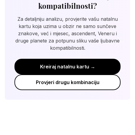
energija). Sunčevi znakovi daju dobru
može pomoći savjetovanje ili učenje o
kompatibilnosti?
osnovnu procjenu, ali natalna karta pruža
astrologiji kako biste bolje razumjeli
detaljniju analizu dinamike odnosa.
međusobne prirode. Najvažnije, odlučite
Za detaljniju analizu, provjerite vašu natalnu
aktivno birati jedno drugo svaki dan. Ključ
kartu koja uzima u obzir ne samo sunčeve
uspjeha leži u razumijevanju, kompromisima i
znakove, već i mjesec, ascendent, Veneru i
volji za rastom.
druge planete za potpunu sliku vaše ljubavne
kompatibilnosti.
Kreiraj natalnu kartu →
Provjeri drugu kombinaciju