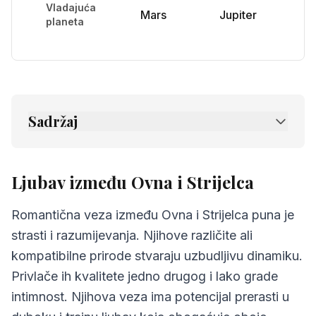
Vladajuća
Mars
Jupiter
planeta
Sadržaj
1.
Ljubav između Ovna i Strijelca
2.
Prijateljstvo između Ovna i Strijelca
Ljubav između Ovna i Strijelca
3.
Komunikacija između Ovna i Strijelca
Romantična veza između Ovna i Strijelca puna je
4.
Izazovi u odnosu Ovna i Strijelca
strasti i razumijevanja. Njihove različite ali
kompatibilne prirode stvaraju uzbudljivu dinamiku.
5.
Savjeti za Ovna i Strijelca
Privlače ih kvalitete jedno drugog i lako grade
6.
Najčešća pitanja o kompatibilnosti
intimnost. Njihova veza ima potencijal prerasti u