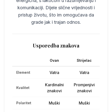
energična, s lakoćom u razumijevanju i
komunikaciji. Dijele slične vrijednosti i
pristup životu, što im omogućava da
grade jak i trajan odnos.
Usporedba znakova
Ovan
Strijelac
Vatra
Vatra
Element
Kardinalni
Promjenjivi
Kvalitet
znakovi
znakovi
Muški
Muški
Polaritet