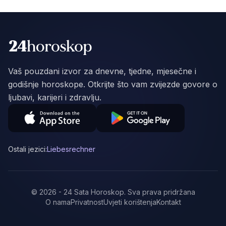
Vaš pouzdani izvor za dnevne, tjedne, mjesečne i
godišnje horoskope. Otkrijte što vam zvijezde govore o
ljubavi, karijeri i zdravlju.
Ostali jezici:
Liebesrechner
©
2026
-
24 Sata Horoskop
.
Sva prava pridržana
O nama
Privatnost
Uvjeti korištenja
Kontakt