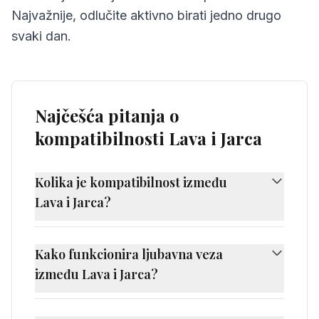
Najvažnije, odlučite aktivno birati jedno drugo
svaki dan.
Najčešća pitanja o
kompatibilnosti Lava i Jarca
Kolika je kompatibilnost između
Lava i Jarca?
Kompatibilnost između Lava i Jarca iznosi
50%, što se smatra izazovnom
Kako funkcionira ljubavna veza
kompatibilnošću. Lav i Jarac imaju različite
između Lava i Jarca?
prirode koje mogu predstavljati izazov.
Ljubavna veza između Lava i Jarca može biti
Njihova veza je dinamična ali izazovna i