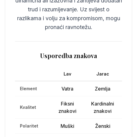
dinamična ali izazovna i zahtijeva dodatan
trud i razumijevanje. Uz svijest o
razlikama i volju za kompromisom, mogu
pronaći ravnotežu.
Usporedba znakova
Lav
Jarac
Vatra
Zemlja
Element
Fiksni
Kardinalni
Kvalitet
znakovi
znakovi
Muški
Ženski
Polaritet