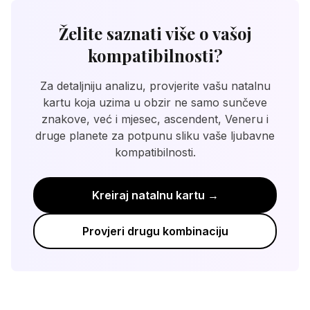
ascendent (podznak - način predstavljanja),
osjećate. Razvijte ritualne koji vam pomažu da
Veneru (ljubavni stil) i Mars (seksualna
se povežete unatoč razlikama. Možda vam
Želite saznati više o vašoj
energija). Sunčevi znakovi daju dobru
može pomoći savjetovanje ili učenje o
kompatibilnosti?
osnovnu procjenu, ali natalna karta pruža
astrologiji kako biste bolje razumjeli
detaljniju analizu dinamike odnosa.
međusobne prirode. Najvažnije, odlučite
Za detaljniju analizu, provjerite vašu natalnu
aktivno birati jedno drugo svaki dan. Ključ
kartu koja uzima u obzir ne samo sunčeve
uspjeha leži u razumijevanju, kompromisima i
znakove, već i mjesec, ascendent, Veneru i
volji za rastom.
druge planete za potpunu sliku vaše ljubavne
kompatibilnosti.
Kreiraj natalnu kartu →
Provjeri drugu kombinaciju