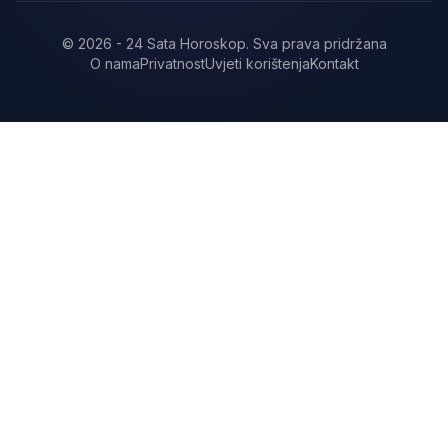
©
2026
-
24 Sata Horoskop
.
Sva prava pridržana
O nama
Privatnost
Uvjeti korištenja
Kontakt