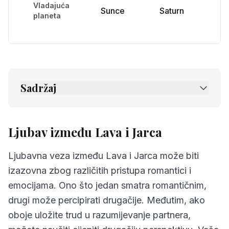
Vladajuća
Sunce
Saturn
planeta
Sadržaj
1.
Ljubav između Lava i Jarca
2.
Prijateljstvo između Lava i Jarca
Ljubav između Lava i Jarca
3.
Komunikacija između Lava i Jarca
Ljubavna veza između Lava i Jarca može biti
4.
Izazovi u odnosu Lava i Jarca
izazovna zbog različitih pristupa romantici i
emocijama. Ono što jedan smatra romantičnim,
5.
Savjeti za Lava i Jarca
drugi može percipirati drugačije. Međutim, ako
6.
Najčešća pitanja o kompatibilnosti
oboje uložite trud u razumijevanje partnera,