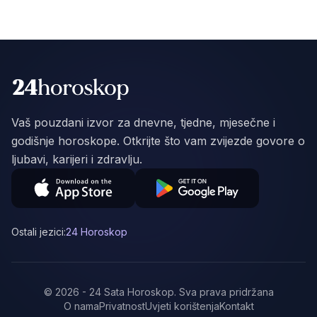
Vaš pouzdani izvor za dnevne, tjedne, mjesečne i
godišnje horoskope. Otkrijte što vam zvijezde govore o
ljubavi, karijeri i zdravlju.
Ostali jezici:
24 Horoskop
©
2026
-
24 Sata Horoskop
.
Sva prava pridržana
O nama
Privatnost
Uvjeti korištenja
Kontakt