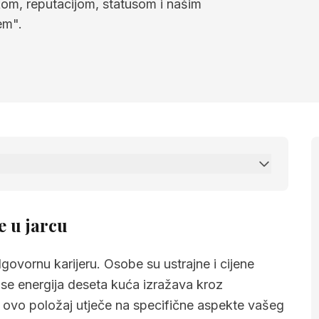
kom, reputacijom, statusom i našim
em".
rcu
e u jarcu
govornu karijeru. Osobe su ustrajne i cijene
se energija deseta kuća izražava kroz
i, ovo položaj utječe na specifične aspekte vašeg