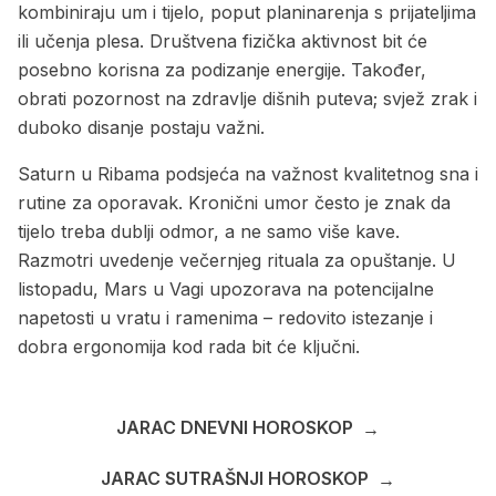
kombiniraju um i tijelo, poput planinarenja s prijateljima
ili učenja plesa. Društvena fizička aktivnost bit će
posebno korisna za podizanje energije. Također,
obrati pozornost na zdravlje dišnih puteva; svjež zrak i
duboko disanje postaju važni.
Saturn u Ribama podsjeća na važnost kvalitetnog sna i
rutine za oporavak. Kronični umor često je znak da
tijelo treba dublji odmor, a ne samo više kave.
Razmotri uvedenje večernjeg rituala za opuštanje. U
listopadu, Mars u Vagi upozorava na potencijalne
napetosti u vratu i ramenima – redovito istezanje i
dobra ergonomija kod rada bit će ključni.
JARAC DNEVNI HOROSKOP
→
JARAC SUTRAŠNJI HOROSKOP
→