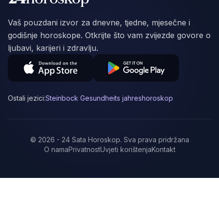
Vaš pouzdani izvor za dnevne, tjedne, mjesečne i
godišnje horoskope. Otkrijte što vam zvijezde govore o
ljubavi, karijeri i zdravlju.
Ostali jezici:
Steinbock Gesundheits jahreshoroskop
©
2026
-
24 Sata Horoskop
.
Sva prava pridržana
O nama
Privatnost
Uvjeti korištenja
Kontakt