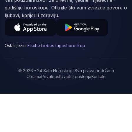
Vaš pouzdani izvor za dnevne, tjedne, mjesečne i
godišnje horoskope. Otkrijte što vam zvijezde govore o
ljubavi, karijeri i zdravlju.
Ostali jezici:
Fische Liebes tageshoroskop
©
2026
-
24 Sata Horoskop
.
Sva prava pridržana
O nama
Privatnost
Uvjeti korištenja
Kontakt