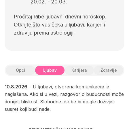
20.02.
-
20.03.
Pročitaj Ribe ljubavni dnevni horoskop.
Otkrijte što vas čeka u ljubavi, karijeri i
zdravlju prema astrologiji.
Opći
Ljubav
Karijera
Zdravlje
10.8.2026.
-
U ljubavi, otvorena komunikacija je
naglašena. Ako si u vezi, razgovor o budućnosti može
donijeti bliskost. Slobodne osobe bi mogle doživjeti
susret koji budi nade.