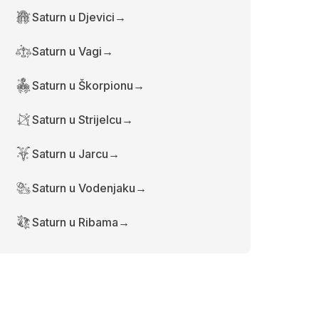
Saturn u Djevici
→
Saturn u Vagi
→
Saturn u Škorpionu
→
Saturn u Strijelcu
→
Saturn u Jarcu
→
Saturn u Vodenjaku
→
Saturn u Ribama
→