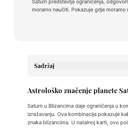
Saturn predstavlja ograničenja, odgovornos
moramo naučiti. Pokazuje gdje moramo ra
Sadržaj
1.
Astrološko značenje planete Saturn u
2.
Povezane stranice
Astrološko značenje planete Sa
Saturn u Blizancima daje ograničenja u ko
izražavanju. Ova kombinacija pokazuje kako
znaka blizancima. U natalnoj karti, ovo po