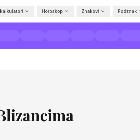
 kalkulatori
Horoskop
Znakovi
Podznak
Blizancima