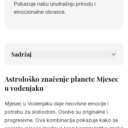
Pokazuje našu unutrašnju prirodu i
emocionalne obrasce.
Sadržaj
1.
Astrološko značenje planete Mjesec u
vodenjaku
Astrološko značenje planete Mjesec
2.
Povezane stranice
u vodenjaku
Mjesec u Vodenjaku daje neovisne emocije i
potrebu za slobodom. Osobe su originalne i
progresivne. Ova kombinacija pokazuje kako se