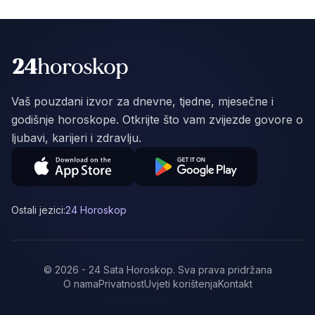
Vaš pouzdani izvor za dnevne, tjedne, mjesečne i
godišnje horoskope. Otkrijte što vam zvijezde govore o
ljubavi, karijeri i zdravlju.
Ostali jezici:
24 Horoskop
©
2026
-
24 Sata Horoskop
.
Sva prava pridržana
O nama
Privatnost
Uvjeti korištenja
Kontakt