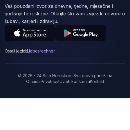
Vaš pouzdani izvor za dnevne, tjedne, mjesečne i
godišnje horoskope. Otkrijte što vam zvijezde govore o
ljubavi, karijeri i zdravlju.
Ostali jezici:
Liebesrechner
©
2026
-
24 Sata Horoskop
.
Sva prava pridržana
O nama
Privatnost
Uvjeti korištenja
Kontakt