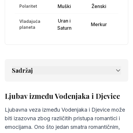
Muški
Ženski
Polaritet
Uran i
Vladajuća
Merkur
planeta
Saturn
Sadržaj
1.
Ljubav između Vodenjaka i Djevice
2.
Prijateljstvo između Vodenjaka i Djevice
Ljubav između Vodenjaka i Djevice
3.
Komunikacija između Vodenjaka i Djevice
Ljubavna veza između Vodenjaka i Djevice može
4.
Izazovi u odnosu Vodenjaka i Djevice
biti izazovna zbog različitih pristupa romantici i
emocijama. Ono što jedan smatra romantičnim,
5.
Savjeti za Vodenjaka i Djevice