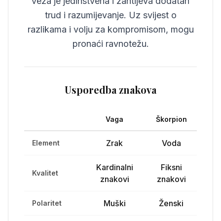
veza je jedinstvena i zahtijeva dodatan
trud i razumijevanje. Uz svijest o
razlikama i volju za kompromisom, mogu
pronaći ravnotežu.
Usporedba znakova
Vaga
Škorpion
Zrak
Voda
Element
Kardinalni
Fiksni
Kvalitet
znakovi
znakovi
Muški
Ženski
Polaritet