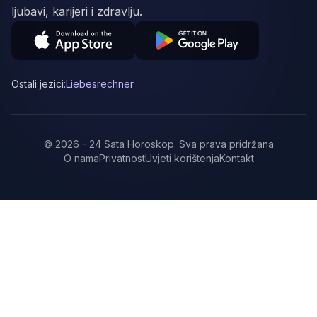
ljubavi, karijeri i zdravlju.
Ostali jezici:
Liebesrechner
©
2026
-
24 Sata Horoskop
.
Sva prava pridržana
O nama
Privatnost
Uvjeti korištenja
Kontakt