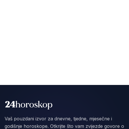
Vaš pouzdani izvor za dnevne, tjedne, mjesečne i
godišnje horoskope. Otkrijte što vam zvijezde govore o