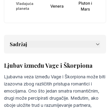
Pluton i
Vladajuća
Venera
planeta
Mars
Sadržaj
1.
Ljubav između Vage i Škorpiona
2.
Prijateljstvo između Vage i Škorpiona
Ljubav između Vage i Škorpiona
3.
Komunikacija između Vage i Škorpiona
Ljubavna veza između Vage i Škorpiona može biti
4.
Izazovi u odnosu Vage i Škorpiona
izazovna zbog različitih pristupa romantici i
emocijama. Ono što jedan smatra romantičnim,
5.
Savjeti za Vage i Škorpiona
drugi može percipirati drugačije. Međutim, ako
6.
Najčešća pitanja o kompatibilnosti
oboje uložite trud u razumijevanje partnera,