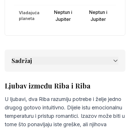
Neptun i
Neptun i
Vladajuća
planeta
Jupiter
Jupiter
Sadržaj
1.
Ljubav između Riba i Riba
2.
Prijateljstvo između Riba i Riba
Ljubav između Riba i Riba
3.
Komunikacija između Riba i Riba
U ljubavi, dva Riba razumiju potrebe i želje jedno
4.
Izazovi u odnosu Riba i Riba
drugog gotovo intuitivno. Dijele istu emocionalnu
temperaturu i pristup romantici. Izazov može biti u
5.
Savjeti za Riba i Riba
tome što ponavljaju iste greške, ali njihova
6.
Najčešća pitanja o kompatibilnosti