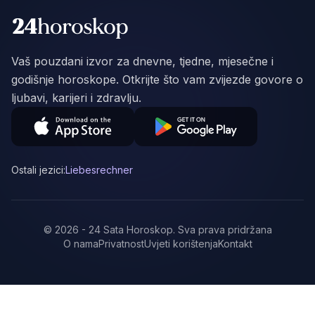
Vaš pouzdani izvor za dnevne, tjedne, mjesečne i
godišnje horoskope. Otkrijte što vam zvijezde govore o
ljubavi, karijeri i zdravlju.
Ostali jezici:
Liebesrechner
©
2026
-
24 Sata Horoskop
.
Sva prava pridržana
O nama
Privatnost
Uvjeti korištenja
Kontakt