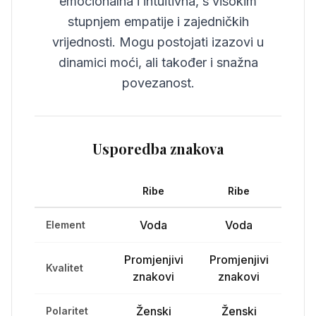
emocionalna i intuitivna, s visokim
stupnjem empatije i zajedničkih
vrijednosti. Mogu postojati izazovi u
dinamici moći, ali također i snažna
povezanost.
Usporedba znakova
Ribe
Ribe
Voda
Voda
Element
Promjenjivi
Promjenjivi
Kvalitet
znakovi
znakovi
Ženski
Ženski
Polaritet