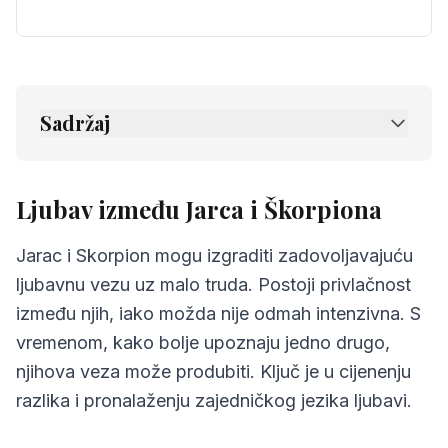
Sadržaj
1.
Ljubav između Jarca i Škorpiona
2.
Prijateljstvo između Jarca i Škorpiona
Ljubav između Jarca i Škorpiona
3.
Komunikacija između Jarca i Škorpiona
Jarac i Skorpion mogu izgraditi zadovoljavajuću
4.
Izazovi u odnosu Jarca i Škorpiona
ljubavnu vezu uz malo truda. Postoji privlačnost
između njih, iako možda nije odmah intenzivna. S
5.
Savjeti za Jarca i Škorpiona
vremenom, kako bolje upoznaju jedno drugo,
6.
Najčešća pitanja o kompatibilnosti
njihova veza može produbiti. Ključ je u cijenenju
razlika i pronalaženju zajedničkog jezika ljubavi.