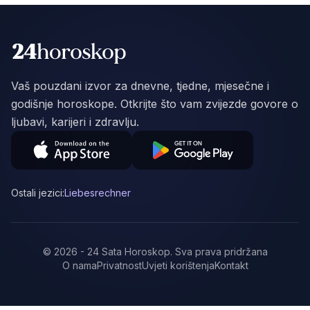
Vaš pouzdani izvor za dnevne, tjedne, mjesečne i
godišnje horoskope. Otkrijte što vam zvijezde govore o
ljubavi, karijeri i zdravlju.
Ostali jezici:
Liebesrechner
©
2026
-
24 Sata Horoskop
.
Sva prava pridržana
O nama
Privatnost
Uvjeti korištenja
Kontakt