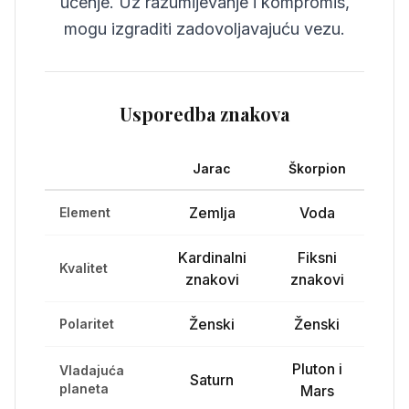
učenje. Uz razumijevanje i kompromis,
mogu izgraditi zadovoljavajuću vezu.
Usporedba znakova
Jarac
Škorpion
Zemlja
Voda
Element
Kardinalni
Fiksni
Kvalitet
znakovi
znakovi
Ženski
Ženski
Polaritet
Pluton i
Vladajuća
Saturn
planeta
Mars