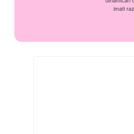
dinamičan o
imati ra