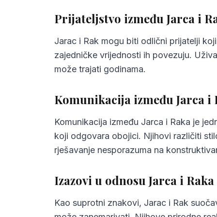
6.
Najčešća pitanja o kompatibilnosti
Prijateljstvo između Jarca i R
Jarac i Rak mogu biti odlični prijatelji 
zajedničke vrijednosti ih povezuju. Uživa
može trajati godinama.
Komunikacija između Jarca i
Komunikacija između Jarca i Raka je jedn
koji odgovara obojici. Njihovi različiti 
rješavanje nesporazuma na konstruktiva
Izazovi u odnosu Jarca i Raka
Kao suprotni znakovi, Jarac i Rak suočav
može zanemarivati. Njihove prirodne reak