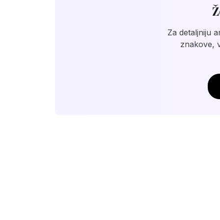
Ž
Za detaljniju 
znakove, v