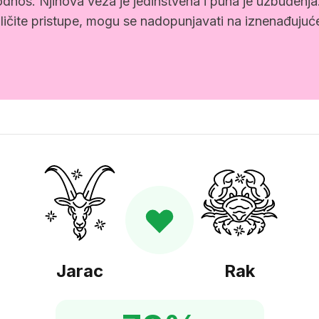
dnos. Njihova veza je jedinstvena i puna je uzbuđenj
zličite pristupe, mogu se nadopunjavati na iznenađujuć
Jarac
Rak