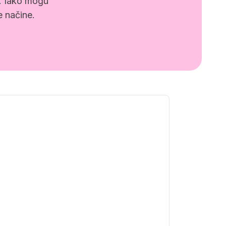
a. Iako mogu
e načine.