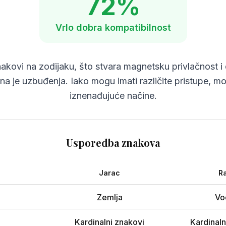
72
%
Vrlo dobra
kompatibilnost
nakovi na zodijaku, što stvara magnetsku privlačnost 
una je uzbuđenja. Iako mogu imati različite pristupe, 
iznenađujuće načine.
Usporedba znakova
Jarac
R
Zemlja
Vo
Kardinalni znakovi
Kardinaln