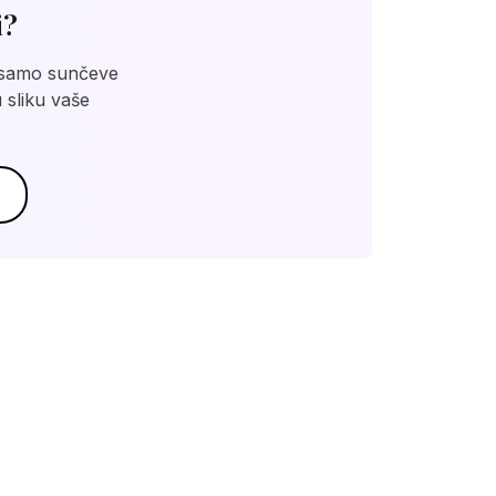
i?
ne samo sunčeve
 sliku vaše