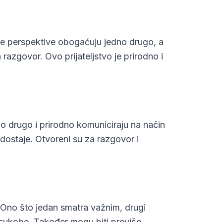
ičite perspektive obogaćuju jedno drugo, a
razgovor. Ovo prijateljstvo je prirodno i
o drugo i prirodno komuniciraju na način
edostaje. Otvoreni su za razgovor i
. Ono što jedan smatra važnim, drugi
u sukobe. Također mogu biti previše