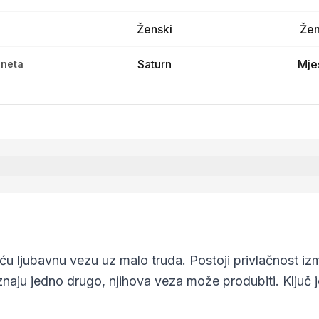
Ženski
Žen
Saturn
Mje
aneta
ću ljubavnu vezu uz malo truda. Postoji privlačnost i
aju jedno drugo, njihova veza može produbiti. Ključ je 