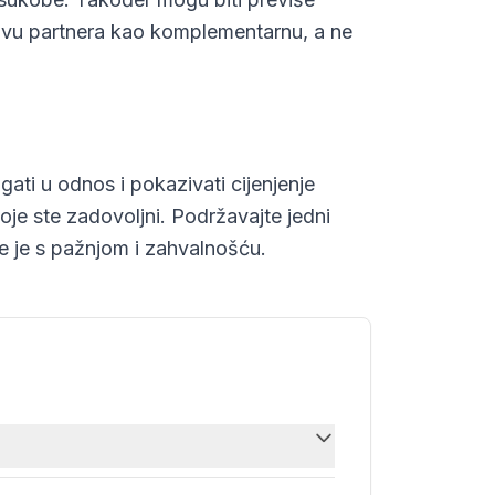
ktivu partnera kao komplementarnu, a ne
gati u odnos i pokazivati cijenjenje
oje ste zadovoljni. Podržavajte jedni
jte je s pažnjom i zahvalnošću.
k su suprotni znakovi na zodijaku, što