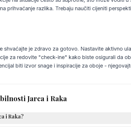
na prihvaćanje razlika. Trebaju naučiti cijeniti perspe
ne shvaćajte je zdravo za gotovo. Nastavite aktivno ula
cije za redovite "check-ine" kako biste osigurali da ob
ncijal biti izvor snage i inspiracije za oboje - njegova
bilnosti Jarca i Raka
ca i Raka?
osi 72%, što se smatra visokom kompatibilnošću. Jarac i Ra