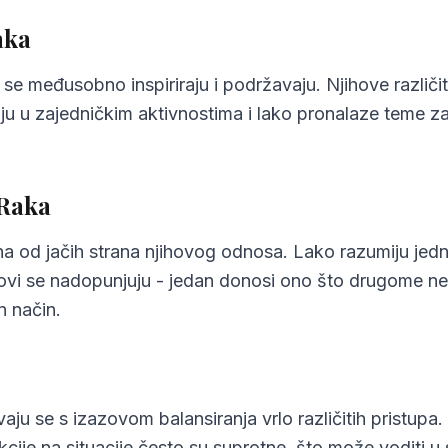
aka
koji se međusobno inspiriraju i podržavaju. Njihove razl
ju u zajedničkim aktivnostima i lako pronalaze teme za 
 Raka
a od jačih strana njihovog odnosa. Lako razumiju jedn
stilovi se nadopunjuju - jedan donosi ono što drugome n
n način.
aju se s izazovom balansiranja vrlo različitih pristupa
cije na situacije često su suprotne, što može voditi 