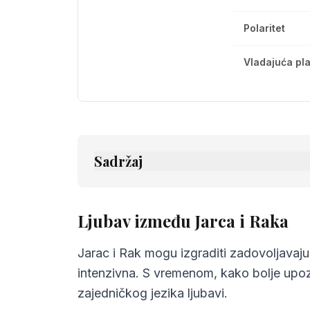
Polaritet
Vladajuća pl
Sadržaj
1.
Ljubav između Jarca i Raka
2.
Prijateljstvo između Jarca i Raka
Ljubav između Jarca i Raka
3.
Komunikacija između Jarca i Raka
Jarac i Rak mogu izgraditi zadovoljavaju
4.
Izazovi u odnosu Jarca i Raka
intenzivna. S vremenom, kako bolje upozn
zajedničkog jezika ljubavi.
5.
Savjeti za Jarca i Raka