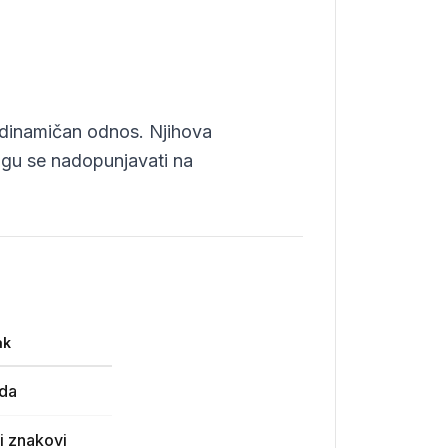
i dinamičan odnos. Njihova
mogu se nadopunjavati na
ak
da
i znakovi