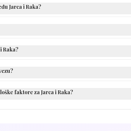
n odnos. Njihova veza je jedinstvena i puna je uzbuđenja. I
eđu Jarca i Raka?
e.
uću ljubavnu vezu uz malo truda. Postoji privlačnost izmeđ
naju jedno drugo, njihova veza može produbiti. Ključ je u c
na od jačih strana njihovog odnosa. Lako razumiju jedno d
stilovi se nadopunjuju - jedan donosi ono što drugome nedost
 i Raka?
vaju se s izazovom balansiranja vrlo različitih pristupa. 
na situacije često su suprotne, što može voditi u sukobe. T
 vezu?
e razlika. Trebaju naučiti cijeniti perspektivu partnera k
ne shvaćajte je zdravo za gotovo. Nastavite aktivno ulagati 
ovite "check-ine" kako biste osigurali da oboje ste zadovolj
ološke faktore za Jarca i Raka?
r snage i inspiracije za oboje - njegovajte je s pažnjom i z
 preporučujemo analizu natalne karte koja uzima u obzir mj
 (ljubavni stil) i Mars (seksualna energija). Sunčevi znako
inamike odnosa.