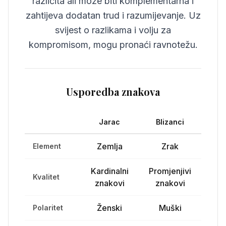
različita ali može biti komplementarna i
zahtijeva dodatan trud i razumijevanje. Uz
svijest o razlikama i volju za
kompromisom, mogu pronaći ravnotežu.
Usporedba znakova
Jarac
Blizanci
Zemlja
Zrak
Element
Kardinalni
Promjenjivi
Kvalitet
znakovi
znakovi
Ženski
Muški
Polaritet