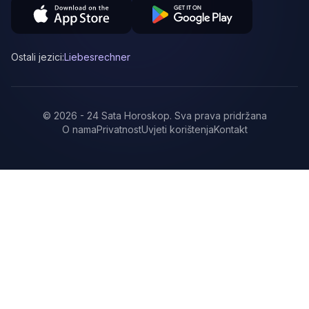
Ostali jezici:
Liebesrechner
©
2026
-
24 Sata Horoskop
.
Sva prava pridržana
O nama
Privatnost
Uvjeti korištenja
Kontakt