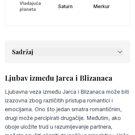
Vladajuća
Saturn
Merkur
planeta
Sadržaj
1.
Ljubav između Jarca i Blizanaca
2.
Prijateljstvo između Jarca i Blizanaca
Ljubav između Jarca i Blizanaca
3.
Komunikacija između Jarca i Blizanaca
Ljubavna veza između Jarca i Blizanaca može biti
4.
Izazovi u odnosu Jarca i Blizanaca
izazovna zbog različitih pristupa romantici i
emocijama. Ono što jedan smatra romantičnim,
5.
Savjeti za Jarca i Blizanaca
drugi može percipirati drugačije. Međutim, ako
6.
Najčešća pitanja o kompatibilnosti
oboje uložite trud u razumijevanje partnera,