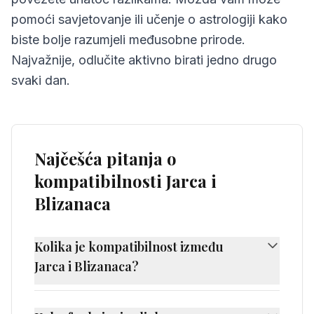
pomoći savjetovanje ili učenje o astrologiji kako
biste bolje razumjeli međusobne prirode.
Najvažnije, odlučite aktivno birati jedno drugo
svaki dan.
Najčešća pitanja o
kompatibilnosti Jarca i
Blizanaca
Kolika je kompatibilnost između
Jarca i Blizanaca?
Kompatibilnost između Jarca i Blizanaca
iznosi 50%, što se smatra izazovnom