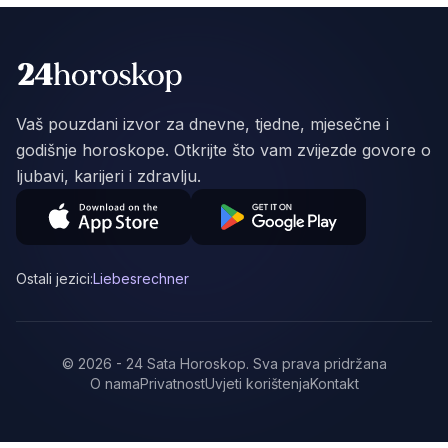
Vaš pouzdani izvor za dnevne, tjedne, mjesečne i
godišnje horoskope. Otkrijte što vam zvijezde govore o
ljubavi, karijeri i zdravlju.
Ostali jezici:
Liebesrechner
©
2026
-
24 Sata Horoskop
.
Sva prava pridržana
O nama
Privatnost
Uvjeti korištenja
Kontakt