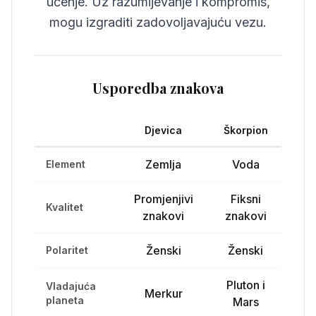
učenje. Uz razumijevanje i kompromis,
mogu izgraditi zadovoljavajuću vezu.
Usporedba znakova
Djevica
Škorpion
Zemlja
Voda
Element
Promjenjivi
Fiksni
Kvalitet
znakovi
znakovi
Ženski
Ženski
Polaritet
Pluton i
Vladajuća
Merkur
planeta
Mars