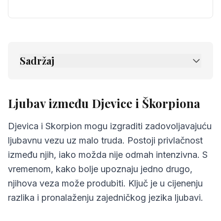
Sadržaj
1.
Ljubav između Djevice i Škorpiona
2.
Prijateljstvo između Djevice i Škorpiona
Ljubav između Djevice i Škorpiona
3.
Komunikacija između Djevice i Škorpiona
Djevica i Skorpion mogu izgraditi zadovoljavajuću
4.
Izazovi u odnosu Djevice i Škorpiona
ljubavnu vezu uz malo truda. Postoji privlačnost
između njih, iako možda nije odmah intenzivna. S
5.
Savjeti za Djevice i Škorpiona
vremenom, kako bolje upoznaju jedno drugo,
6.
Najčešća pitanja o kompatibilnosti
njihova veza može produbiti. Ključ je u cijenenju
razlika i pronalaženju zajedničkog jezika ljubavi.