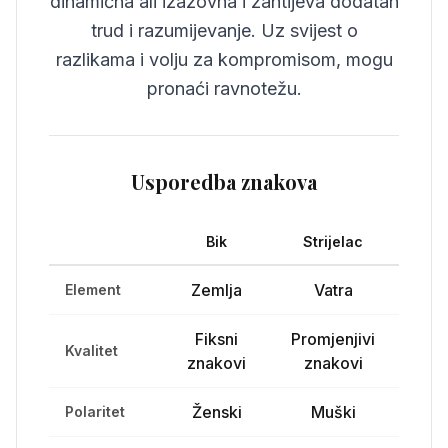
dinamična ali izazovna i zahtijeva dodatan
trud i razumijevanje. Uz svijest o
razlikama i volju za kompromisom, mogu
pronaći ravnotežu.
Usporedba znakova
Bik
Strijelac
Zemlja
Vatra
Element
Fiksni
Promjenjivi
Kvalitet
znakovi
znakovi
Ženski
Muški
Polaritet