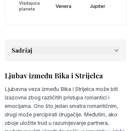
Vladajuća
Venera
Jupiter
planeta
Sadržaj
1.
Ljubav između Bika i Strijelca
2.
Prijateljstvo između Bika i Strijelca
Ljubav između Bika i Strijelca
3.
Komunikacija između Bika i Strijelca
Ljubavna veza između Bika i Strijelca može biti
4.
Izazovi u odnosu Bika i Strijelca
izazovna zbog različitih pristupa romantici i
emocijama. Ono što jedan smatra romantičnim,
5.
Savjeti za Bika i Strijelca
drugi može percipirati drugačije. Međutim, ako
6.
Najčešća pitanja o kompatibilnosti
oboje uložite trud u razumijevanje partnera,