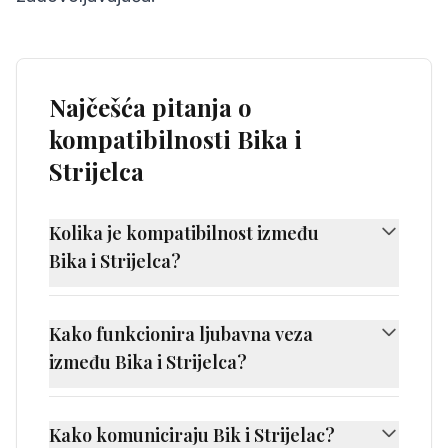
Najčešća pitanja o
kompatibilnosti Bika i
Strijelca
Kolika je kompatibilnost između
Bika i Strijelca?
Kompatibilnost između Bika i Strijelca iznosi
55%, što se smatra izazovnom
Kako funkcionira ljubavna veza
kompatibilnošću. Bik i Strijelac imaju različite
između Bika i Strijelca?
prirode koje mogu predstavljati izazov.
Ljubavna veza između Bika i Strijelca može
Njihova veza je dinamična ali izazovna i
biti izazovna zbog različitih pristupa romantici
zahtijeva dodatan trud i razumijevanje. Uz
Kako komuniciraju Bik i Strijelac?