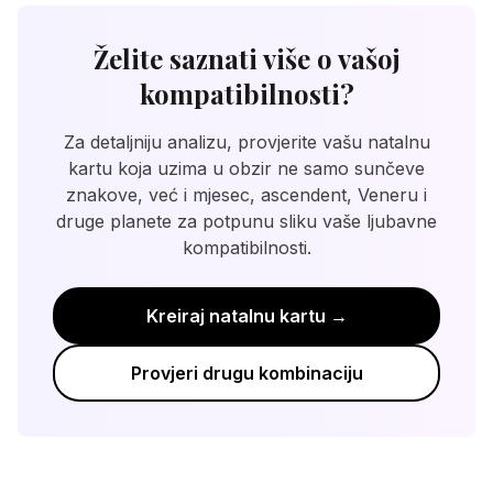
ascendent (podznak - način predstavljanja),
razlike koristite kao priliku za rast. Slavite
Veneru (ljubavni stil) i Mars (seksualna
male pobjede i napredak u razumijevanju. S
Želite saznati više o vašoj
energija). Sunčevi znakovi daju dobru
trudom, vaša veza može biti vrlo
kompatibilnosti?
osnovnu procjenu, ali natalna karta pruža
zadovoljavajuća. Ključ uspjeha leži u
detaljniju analizu dinamike odnosa.
razumijevanju, kompromisima i volji za
Za detaljniju analizu, provjerite vašu natalnu
rastom.
kartu koja uzima u obzir ne samo sunčeve
znakove, već i mjesec, ascendent, Veneru i
druge planete za potpunu sliku vaše ljubavne
kompatibilnosti.
Kreiraj natalnu kartu →
Provjeri drugu kombinaciju