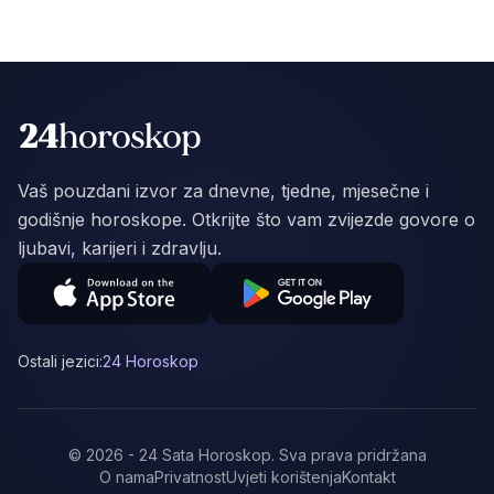
Vaš pouzdani izvor za dnevne, tjedne, mjesečne i
godišnje horoskope. Otkrijte što vam zvijezde govore o
ljubavi, karijeri i zdravlju.
Ostali jezici:
24 Horoskop
©
2026
-
24 Sata Horoskop
.
Sva prava pridržana
O nama
Privatnost
Uvjeti korištenja
Kontakt