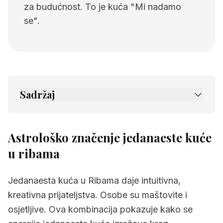
za budućnost. To je kuća "Mi nadamo
se".
Sadržaj
1.
Astrološko značenje jedanaeste kuće u
ribama
Astrološko značenje jedanaeste kuće
2.
Povezane stranice
u ribama
Jedanaesta kuća u Ribama daje intuitivna,
kreativna prijateljstva. Osobe su maštovite i
osjetljive. Ova kombinacija pokazuje kako se