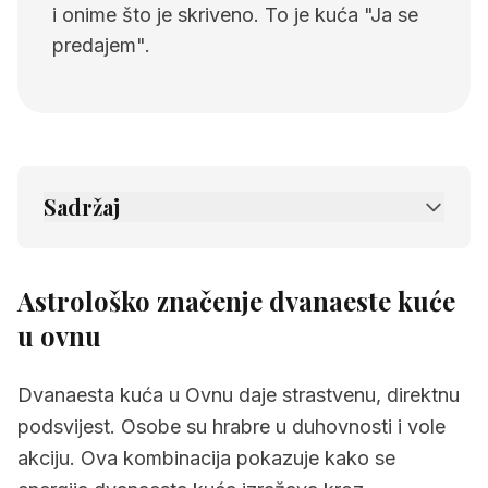
i onime što je skriveno. To je kuća "Ja se
predajem".
Sadržaj
1.
Astrološko značenje dvanaeste kuće u
ovnu
Astrološko značenje dvanaeste kuće
2.
Povezane stranice
u ovnu
Dvanaesta kuća u Ovnu daje strastvenu, direktnu
podsvijest. Osobe su hrabre u duhovnosti i vole
akciju. Ova kombinacija pokazuje kako se