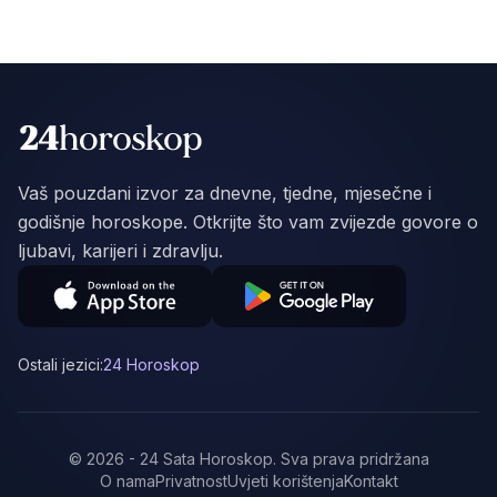
Vaš pouzdani izvor za dnevne, tjedne, mjesečne i
godišnje horoskope. Otkrijte što vam zvijezde govore o
ljubavi, karijeri i zdravlju.
Ostali jezici:
24 Horoskop
©
2026
-
24 Sata Horoskop
.
Sva prava pridržana
O nama
Privatnost
Uvjeti korištenja
Kontakt