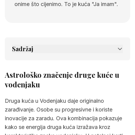
onime što cijenimo. To je kuća "Ja imam".
Sadržaj
1.
Astrološko značenje druge kuće u
vodenjaku
Astrološko značenje druge kuće u
2.
Povezane stranice
vodenjaku
Druga kuća u Vodenjaku daje originalno
zarađivanje. Osobe su progresivne i koriste
inovacije za zaradu. Ova kombinacija pokazuje
kako se energija druga kuća izražava kroz